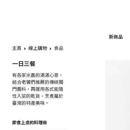
新商品
主頁
線上購物
食品
一日三餐
有各家米農的滿滿心意，
結合老饕們推薦的傳統獨
門醬料，再運用各式能隨
性入菜的乾貨，烹煮屬於
臺灣的特產美味。
即食上桌的料理術