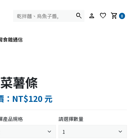
search
person
favorite
shopping_cart
0
灣食雜通信
淡菜薯條
：NT$120 元
擇產品規格
請選擇數量