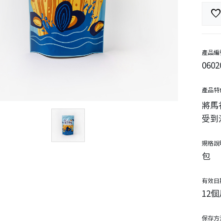
favorit
產品編
0602
產品特
將馬
受到
規格說
包
有效日
12個
保存方