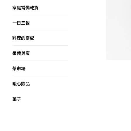
家庭常備乾貨
一日三餐
料理的靈感
果醬與蜜
茶市場
暖心飲品
菓子