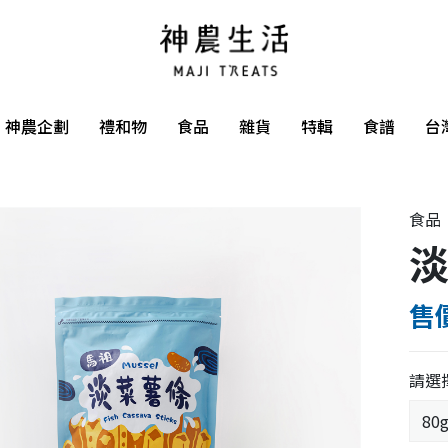
神農企劃
禮和物
食品
雜貨
特輯
食譜
台
食品
售價
請選