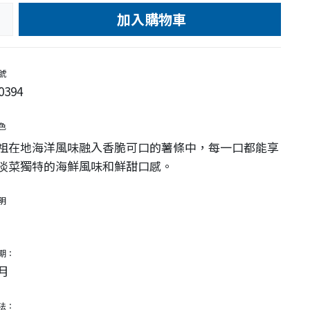
加入購物車
e
號
0394
色
祖在地海洋風味融入香脆可口的薯條中，每一口都能享
淡菜獨特的海鮮風味和鮮甜口感。
明
期：
月
法：