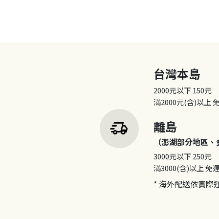
台灣本島
2000元以下
150元
滿2000元(含)以上
delivery_truck_speed
離島
（澎湖部分地區、
3000元以下
250元
滿3000(含)以上
免
* 海外配送依實際