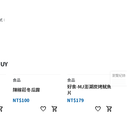
式：
UY
瀏覽紀錄
食品
食品
好食-MJ澎湖炭烤魷魚
陳稼莊冬瓜露
片
NT$100
NT$179
ng_cart
favorite
shopping_cart
favorite
shopping_cart