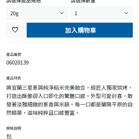
請選擇產品規格
請選擇數量
加入購物車
favorite
產品編號
06020139
產品特色
將宜蘭三星蔥與純淨稻米完美融合，經匠人獨家烘烤，
打造出酥脆卻入口即化的驚艷口感。外型可愛討喜，散
發著淡雅細緻的蔥香與米韻。每一口都是蘭陽平原的自
然精華，滋味純粹且口感豐富。
規格說明
包