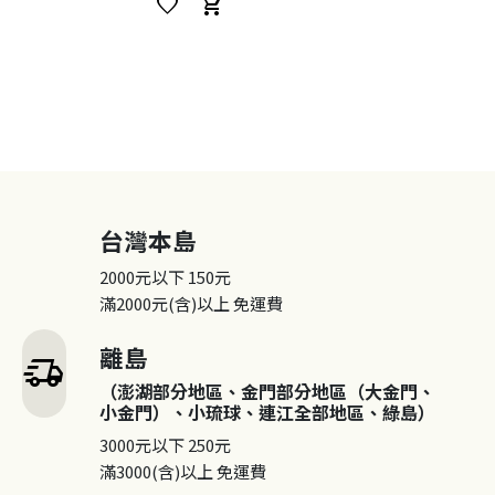
favorite
shopping_cart
台灣本島
2000元以下
150元
滿2000元(含)以上
免運費
離島
delivery_truck_speed
（澎湖部分地區、金門部分地區（大金門、
小金門）、小琉球、連江全部地區、綠島）
3000元以下
250元
滿3000(含)以上
免運費