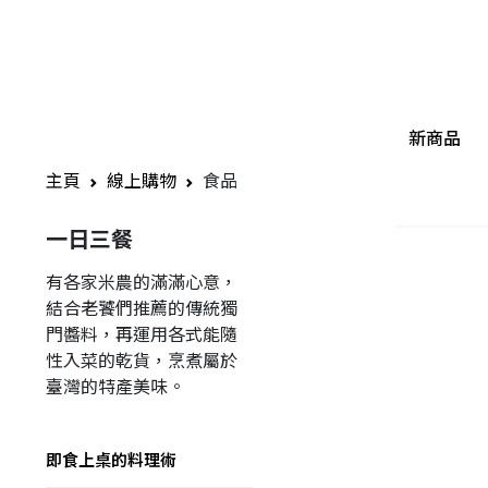
新商品
主頁
線上購物
食品
一日三餐
有各家米農的滿滿心意，
結合老饕們推薦的傳統獨
門醬料，再運用各式能隨
性入菜的乾貨，烹煮屬於
臺灣的特產美味。
即食上桌的料理術