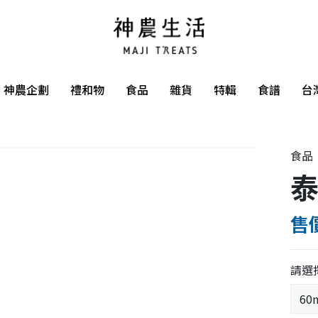
神農企劃
禮和物
食品
雜貨
特輯
食譜
台
食品
售價
請選