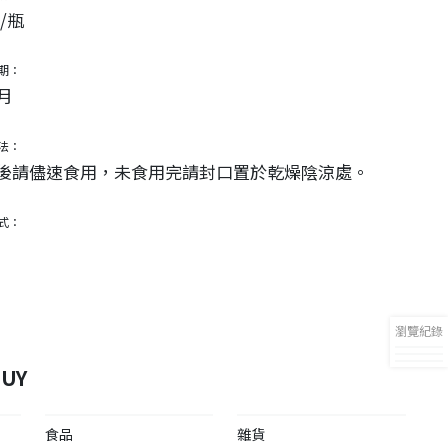
l/瓶
期：
月
法：
後請儘速食用，未食用完請封口置於乾燥陰涼處。
式：
瀏覽紀錄
UY
食品
雜貨