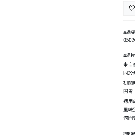
favorit
產品編
0502
產品特
來自
同於
初聞
開胃
適用
風味
何開
規格說