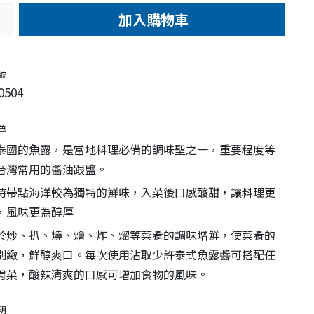
加入購物車
e
號
0504
色
泰國的魚露，是當地料理必備的調味聖之一，重要程度等
台灣常用的醬油跟鹽。
時帶點海洋較為獨特的鮮味，入菜後口感酸甜，讓料理更
，風味更為醇厚
於炒、扒、燒、燴、炸、熘等菜肴的調味增鮮，使菜肴的
別緻，鮮醇爽口。每次使用沾取少許泰式魚露醬可搭配任
胃菜，酸辣清爽的口感可增加食物的風味。
明