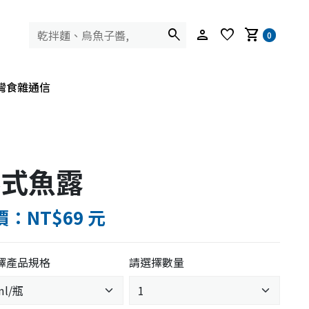
search
person
favorite
shopping_cart
0
灣食雜通信
泰式魚露
：NT$69 元
擇產品規格
請選擇數量