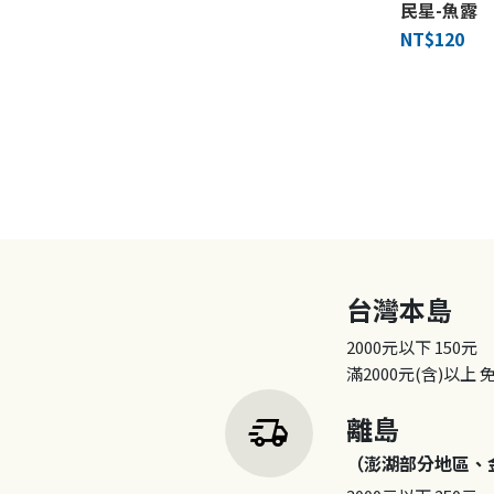
民星-魚露
NT$120
台灣本島
2000元以下
150元
滿2000元(含)以上
delivery_truck_speed
離島
（澎湖部分地區、