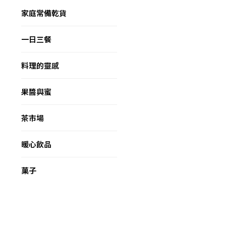
家庭常備乾貨
一日三餐
料理的靈感
果醬與蜜
茶市場
暖心飲品
菓子