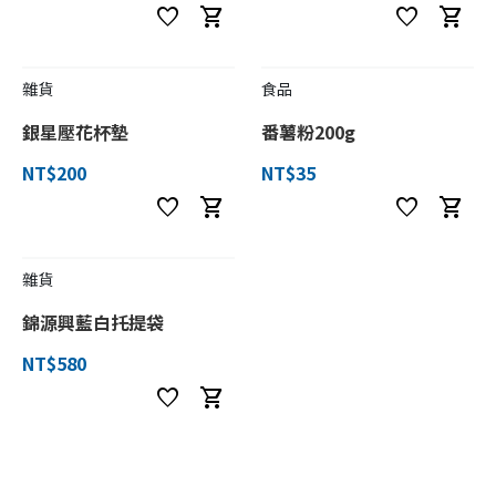
favorite
shopping_cart
favorite
shopping_cart
雜貨
食品
銀星壓花杯墊
番薯粉200g
NT$200
NT$35
favorite
shopping_cart
favorite
shopping_cart
雜貨
錦源興藍白托提袋
NT$580
favorite
shopping_cart