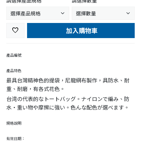
請選擇產品規格
請選擇數量
加入購物車
favorite
產品編號
產品特色
最具台灣精神色的提袋，尼龍網布製作，具防水、耐
重、耐磨，有各式花色。
台湾の代表的なトートバッグ。ナイロンで編み、防
水・重い物や摩擦に強い。色んな配色が選べます。
規格說明
有效日期：