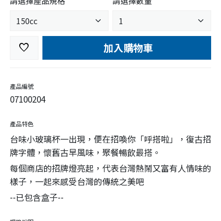
請選擇產品規格
請選擇數量
加入購物車
favorite
產品編號
07100204
產品特色
台味小玻璃杯一出現，便在招喚你「呼搭啦」，復古招
牌字體，懷舊古早風味，聚餐暢飲最搭。
每個商店的招牌燈亮起，代表台灣熱鬧又富有人情味的
樣子，一起來感受台灣的傳統之美吧
--已包含盒子--