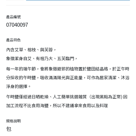
產品編號
07040097
產品特色
內含艾草、榕枝、與芙蓉，
象徵潔身自艾、有榕乃大、五芙臨門，
每一年的端午節，會將象徵避邪的植物置於鹽田結晶格，於正午時
分採收的午時鹽，吸收滿滿陽光與正能量，可作為居家清潔、沐浴
淨身的選擇。
午時鹽僅經過日晒乾燥、人工簡單挑選雜質（出現黑點為正常) 因
加工流程不比食用海鹽，所以不建議拿來食用以及料理
規格說明
包