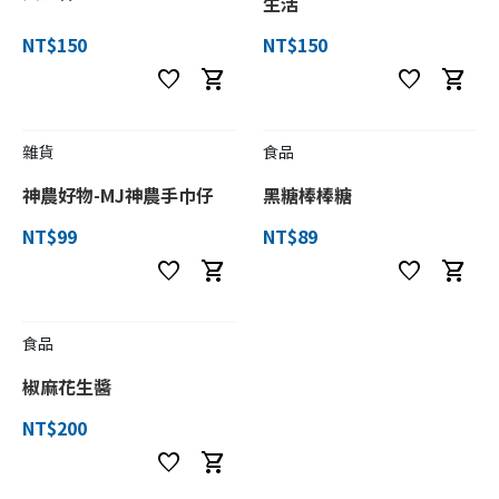
生活
NT$150
NT$150
favorite
shopping_cart
favorite
shopping_cart
雜貨
食品
神農好物-MJ神農手巾仔
黑糖棒棒糖
NT$99
NT$89
favorite
shopping_cart
favorite
shopping_cart
食品
椒麻花生醬
NT$200
favorite
shopping_cart