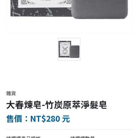
雜貨
大春煉皂-竹炭原萃淨髮皂
售價：NT$280 元