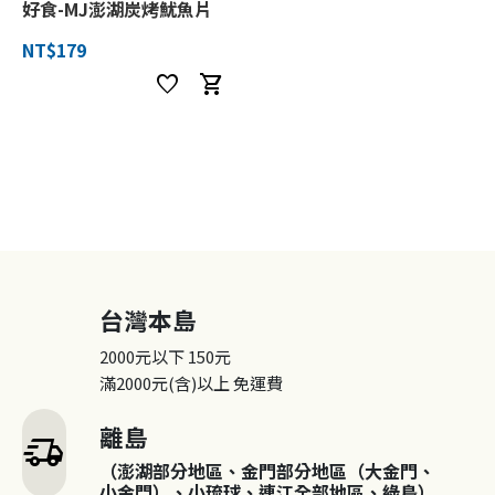
好食-MJ澎湖炭烤魷魚片
NT$179
favorite
shopping_cart
台灣本島
2000元以下
150元
滿2000元(含)以上
免運費
離島
delivery_truck_speed
（澎湖部分地區、金門部分地區（大金門、
小金門）、小琉球、連江全部地區、綠島）