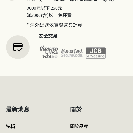
3000元以下
250元
滿3000(含)以上
免運費
* 海外配送依實際運費計算
安全交易
credit_score
最新消息
關於
特輯
關於品牌