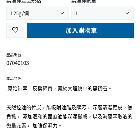
請選擇產品規格
請選擇數量
加入購物車
favorite
產品編號
07040103
產品特色
原始純萃．反樸歸真，藏於大理紋中的黑鑽石。
天然控油的竹炭，能吸附油脂及髒污， 深層清潔頭皮，無
負擔， 添加溫和的蓖麻油能潤澤髮膚，以及海藻萃取液的
微量元素， 加強保濕力。