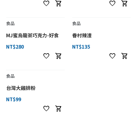
favorite
shopping_cart
favorite
shopping_cart
食品
食品
MJ蜜烏龍茶巧克力-好食
眷村辣渣
NT$280
NT$135
favorite
shopping_cart
favorite
shopping_cart
食品
台灣大雞排粉
NT$99
favorite
shopping_cart