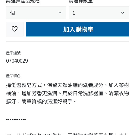
請選擇產品規格
請選擇數量
加入購物車
favorite
產品編號
07040029
產品特色
採低溫製皂方式，保留天然油脂的滋養成分，加入茶樹
橘油，增加芳香更滋潤。用於日常洗滌器皿、清潔衣物
髒汙，簡單質樸的清潔好幫手。
-----------