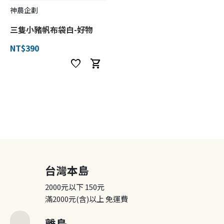
神農企劃
三隻小豬帆布袋白-好物
NT$390
favorite
shopping_cart
台灣本島
2000元以下
150元
滿2000元(含)以上
免運費
離島