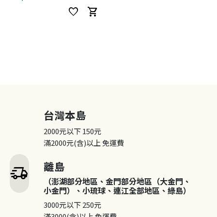
favorite
shopping_cart
台灣本島
2000元以下
150元
滿2000元(含)以上
免運費
離島
delivery_truck_speed
（澎湖部分地區、金門部分地區（大金門、
小金門）、小琉球、連江全部地區、綠島）
3000元以下
250元
滿3000(含)以上
免運費