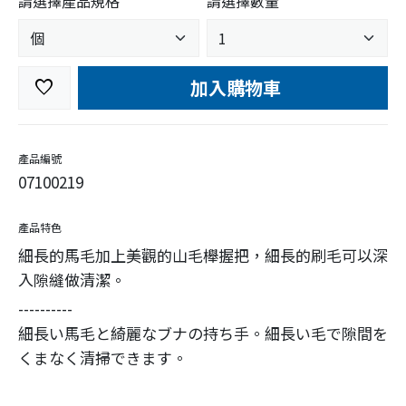
請選擇產品規格
請選擇數量
加入購物車
favorite
產品編號
07100219
產品特色
細長的馬毛加上美觀的山毛櫸握把，細長的刷毛可以深
入隙縫做清潔。
----------
細長い馬毛と綺麗なブナの持ち手。細長い毛で隙間を
くまなく清掃できます。