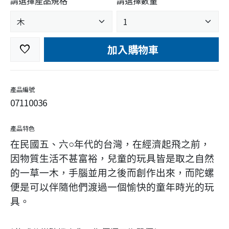
請選擇產品規格
請選擇數量
加入購物車
favorite
產品編號
07110036
產品特色
在民國五、六○年代的台灣，在經濟起飛之前，
因物質生活不甚富裕，兒童的玩具皆是取之自然
的一草一木，手腦並用之後而創作出來，而陀螺
便是可以伴隨他們渡過一個愉快的童年時光的玩
具。