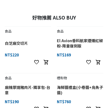
好物推薦 ALSO BUY
食品
食品
El Avion香料航家煙燻紅椒
白芝麻交切片
粉-限量復刻版
NT$220
NT$169
favorite
shopping_cart
favorite
shopping_cart
食品
禮和物
麻辣厚燒豬肉片-獨享包-台
海鮮醬禮盒(小卷醬+烏魚子
意
醬)
NT$190
NT$760