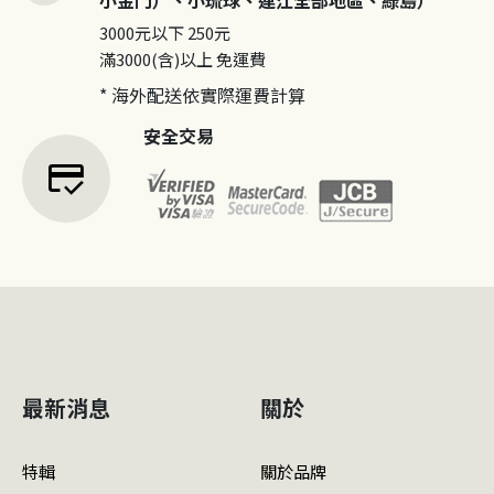
小金門）、小琉球、連江全部地區、綠島）
3000元以下
250元
滿3000(含)以上
免運費
* 海外配送依實際運費計算
安全交易
credit_score
最新消息
關於
特輯
關於品牌