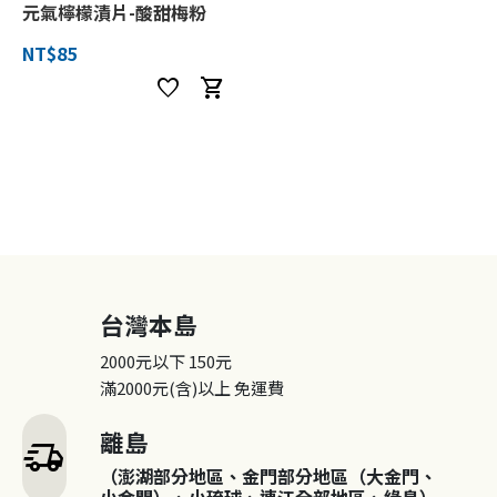
元氣檸檬漬片-酸甜梅粉
NT$85
favorite
shopping_cart
台灣本島
2000元以下
150元
滿2000元(含)以上
免運費
離島
delivery_truck_speed
（澎湖部分地區、金門部分地區（大金門、