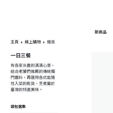
新商品
主頁
線上購物
雜貨
一日三餐
有各家米農的滿滿心意，
結合老饕們推薦的傳統獨
門醬料，再運用各式能隨
性入菜的乾貨，烹煮屬於
臺灣的特產美味。
袋包選集