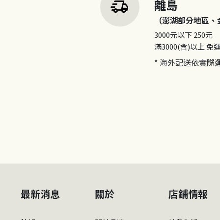
delivery_truck_speed
離島
（澎湖部分地區、
3000元以下
250元
滿3000(含)以上
免
* 海外配送依實際
最新消息
關於
店鋪情報