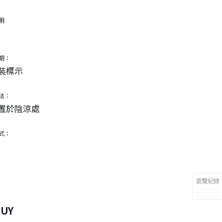
明
期：
裝標示
法：
置於陰涼處
式：
瀏覽紀錄
UY