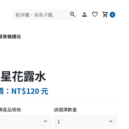
search
person
favorite
shopping_cart
0
灣食雜通信
明星花露水
：NT$120 元
擇產品規格
請選擇數量