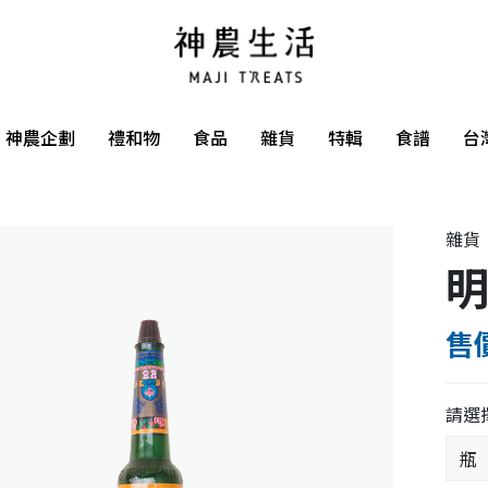
神農企劃
禮和物
食品
雜貨
特輯
食譜
台
雜貨
售價
請選