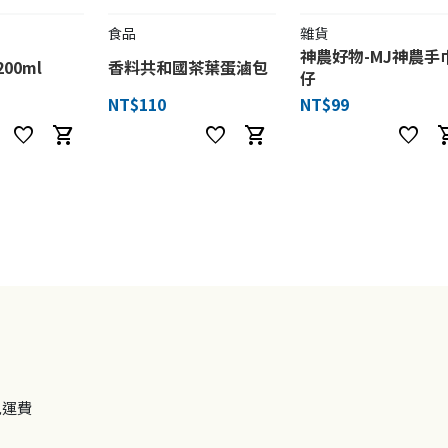
食品
雜貨
神農好物-MJ神農手
00ml
香料共和國茶葉蛋滷包
仔
NT$110
NT$99
favorite
shopping_cart
favorite
shopping_cart
favorite
shoppi
免運費