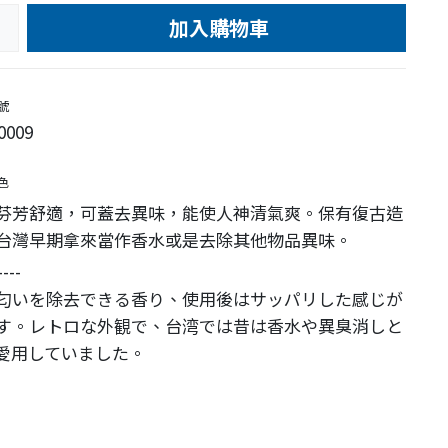
加入購物車
e
號
0009
色
芬芳舒適，可蓋去異味，能使人神清氣爽。保有復古造
台灣早期拿來當作香水或是去除其他物品異味。
----
匂いを除去できる香り、使用後はサッパリした感じが
す。レトロな外観で、台湾では昔は香水や異臭消しと
愛用していました。