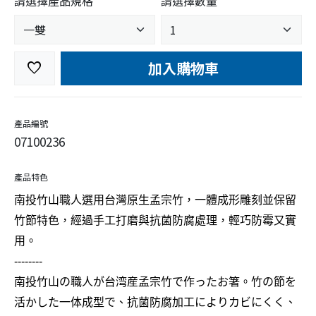
請選擇產品規格
請選擇數量
加入購物車
favorite
產品編號
07100236
產品特色
南投竹山職人選用台灣原生孟宗竹，一體成形雕刻並保留
竹節特色，經過手工打磨與抗菌防腐處理，輕巧防霉又實
用。
--------
南投竹山の職人が台湾産孟宗竹で作ったお箸。竹の節を
活かした一体成型で、抗菌防腐加工によりカビにくく、