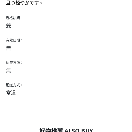
且つ軽やかです。
規格說明
雙
有效日期：
無
保存方法：
無
配送方式：
常溫
好物推薦 ALSO BUY