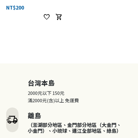
NT$200
favorite
shopping_cart
台灣本島
2000元以下
150元
滿2000元(含)以上
免運費
離島
delivery_truck_speed
（澎湖部分地區、金門部分地區（大金門、
小金門）、小琉球、連江全部地區、綠島）