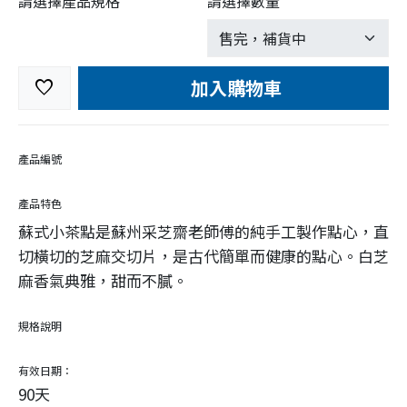
請選擇產品規格
請選擇數量
加入購物車
favorite
產品編號
產品特色
蘇式小茶點是蘇州采芝齋老師傅的純手工製作點心，直
切橫切的芝麻交切片，是古代簡單而健康的點心。白芝
麻香氣典雅，甜而不膩。
規格說明
有效日期：
90天