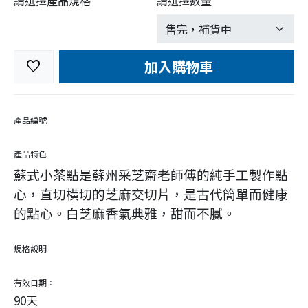
請選擇產品規格
請選擇數量
加入購物車
favorite
產品編號
產品特色
蘇式小茶點是蘇州采芝齋老師傅的純手工製作點
心，直切橫切的芝麻交切片，是古代簡單而健康
的點心。白芝麻香氣典雅，甜而不膩。
規格說明
有效日期：
90天